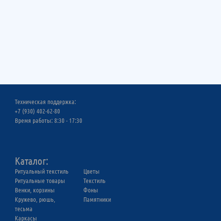
Техническая поддержка:
+7 (930) 402-62-80
Время работы: 8:30 - 17:30
Каталог:
Ритуальный текстиль
Цветы
Ритуальныe товары
Текстиль
Венки, корзины
Фоны
Кружево, рюшь,
Памятники
тесьма
Каркасы