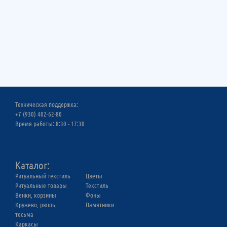
Техническая поддержка:
+7 (930) 402-62-80
Время работы: 8:30 - 17:30
Каталог:
Ритуальный текстиль
Цветы
Ритуальныe товары
Текстиль
Венки, корзины
Фоны
Кружево, рюшь,
Памятники
тесьма
Каркасы