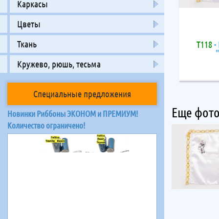
Каркасы
Цветы
Ткань
Т118
-
Кружево, рюшь, тесьма
Специальные предложения
Еще фото
Новинки Риббоны ЭКОНОМ и ПРЕМИУМ!
Количество ограничено!