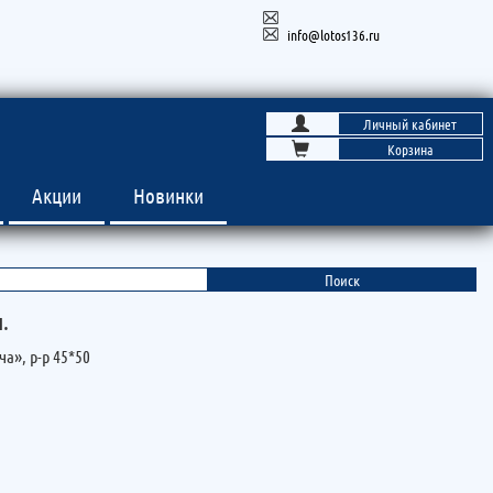
info@lotos136.ru
Личный кабинет
Корзина
Акции
Новинки
.
а», р-р 45*50