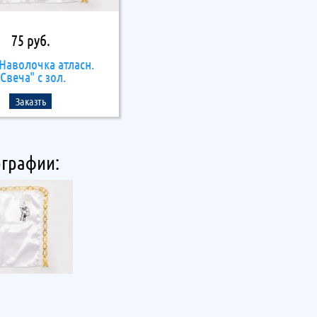
75 руб.
 Наволочка атласн.
"Свеча" с зол.
Заказть
графии: