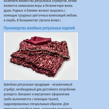
наличием множества ритуальных атрибутов. Венки
являются символами веры в бесконечную жизнь
души. Родные и близкие желают выразить с
помощью траурных цветочных композиций любовь
и скорбь. В большинстве случаев венки с
Производство швейных ритуальных изделий
Швейная ритуальная продукция – незаменимый
атрибут, необходимый для достойного погребения
усопшего. Внешнее и внутреннее оформление
гроба выполняется с помощью тканей,
задрапированных специальным образом. Для
умершего создаётся ложе, состоящее из матраса,