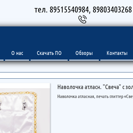
тел. 89515540984, 89803403268
О нас
Скачать ПО
Обзоры
Контакты
Наволочка атласн. "Свеча" с зол
Наволочка атласная, печать глиттер «Свеч