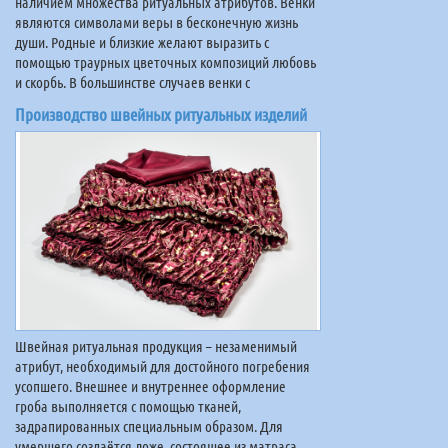
наличием множества ритуальных атрибутов. Венки
являются символами веры в бесконечную жизнь
души. Родные и близкие желают выразить с
помощью траурных цветочных композиций любовь
и скорбь. В большинстве случаев венки с
Производство швейных ритуальных изделий
Швейная ритуальная продукция – незаменимый
атрибут, необходимый для достойного погребения
усопшего. Внешнее и внутреннее оформление
гроба выполняется с помощью тканей,
задрапированных специальным образом. Для
умершего создаётся ложе, состоящее из матраса,